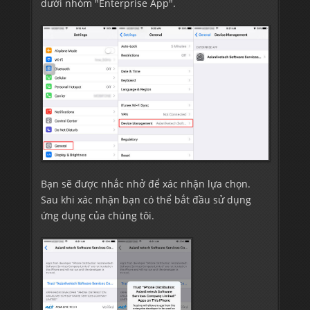
dưới nhóm "Enterprise App".
Bạn sẽ được nhắc nhở để xác nhận lựa chọn.
Sau khi xác nhận bạn có thể bắt đầu sử dụng
ứng dụng của chúng tôi.