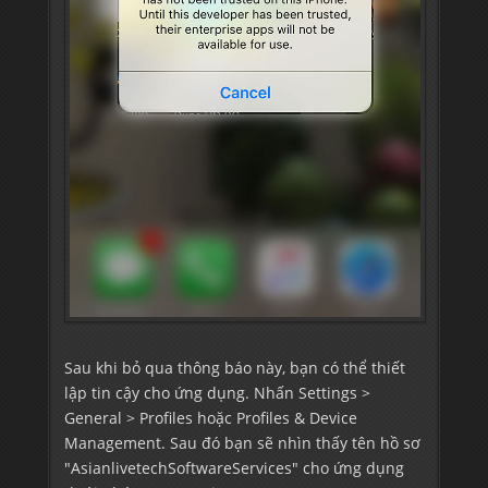
Sau khi bỏ qua thông báo này, bạn có thể thiết
lập tin cậy cho ứng dụng. Nhấn Settings >
General > Profiles hoặc Profiles & Device
Management. Sau đó bạn sẽ nhìn thấy tên hồ sơ
"AsianlivetechSoftwareServices" cho ứng dụng