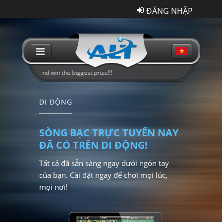
ĐĂNG NHẬP
 our game and win the biggest prize!!!
DI ĐỘNG
SÒNG BẠC TRỰC TUYẾN NAY
ĐÃ CÓ TRÊN DI ĐỘNG!
Tất cả đã sẵn sàng ngay dưới ngón tay
của bạn. Cài đặt ngay để chơi mọi lúc,
mọi nơi!