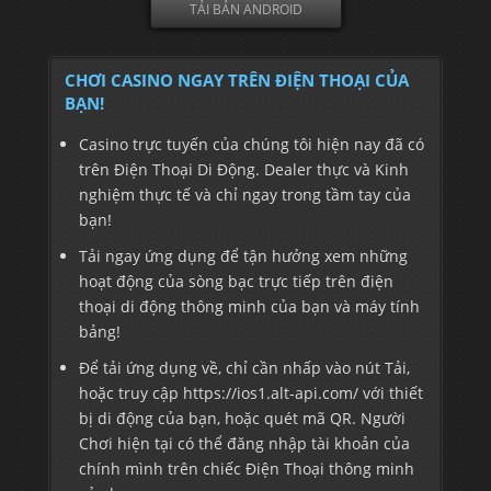
TẢI BẢN ANDROID
CHƠI CASINO NGAY TRÊN ĐIỆN THOẠI CỦA
BẠN!
Casino trực tuyến của chúng tôi hiện nay đã có
trên Điện Thoại Di Động. Dealer thực và Kinh
nghiệm thực tế và chỉ ngay trong tầm tay của
bạn!
Tải ngay ứng dụng để tận hưởng xem những
hoạt động của sòng bạc trực tiếp trên điện
thoại di động thông minh của bạn và máy tính
bảng!
Để tải ứng dụng về, chỉ cần nhấp vào nút Tải,
hoặc truy cập https://ios1.alt-api.com/ với thiết
bị di động của bạn, hoặc quét mã QR. Người
Chơi hiện tại có thể đăng nhập tài khoản của
chính mình trên chiếc Điện Thoại thông minh