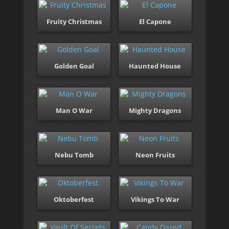
Fruity Christmas
El Capone
Golden Goal
Haunted House
Man O War
Mighty Dragons
Nebu Tomb
Neon Fruits
Oktoberfest
Vikings To War